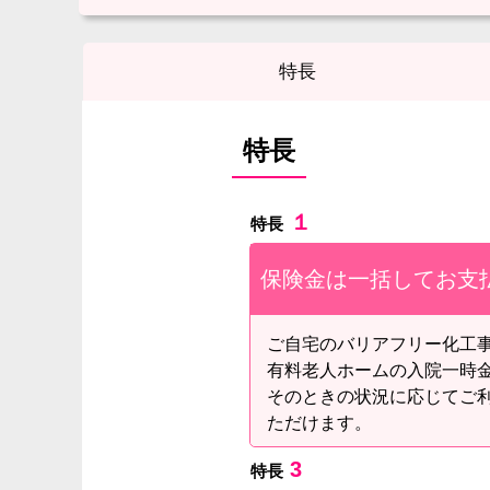
特長
特長
１
特長
保険金は一括してお支
ご自宅のバリアフリー化工
有料老人ホームの入院一時
そのときの状況に応じてご
ただけます。
3
特長