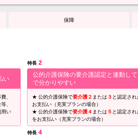
保障
2
特長
公的介護保険の要介護認定と連動して
払い
で分かりやすい
事費、
★ 公的介護保険で
要介護２
または
３
と認定され
金等、
お支払い（充実プランの場合）
利用い
★ 公的介護保険で
要介護４
または
５
と認定され
をお支払い（充実プランの場合）
4
特長